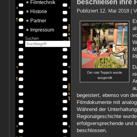
beschließen ihre 
Filmtechnik
Publiziert
12. Mai 2018
|
V
Historie
Partner
Es
a
Impressum
v
Suchen
W
M
R
D
Der rote Teppich wurde
ni
ausgerollt
A
a
begeistert, ebenso von der
Filmdokumente mit analoge
Während der Unterhaltung
Regionalgeschichte wurde 
erfolgversprechende und
beschlossen.