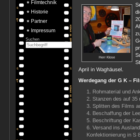
Filmtechnik
S
d
Historie
2
Partner
A
Impressum
z
Suchen
G
pr
Su
Herr Klose
S
April in Waghäusel.
Werdegang der G K – Fil
Rohmaterial und Ank
Stanzen des auf 35 
Splitten des Films a
Beschaffung der Le
Beschriftung der Ka
Versand ins Ausland
Konfektionierung in S 