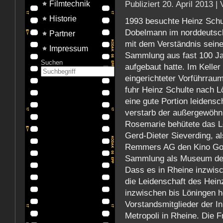
Publiziert
20. April 2013
|
Filmtechnik
Historie
1993 besuchte Heinz Schu
Dobelmann im norddeutsch
Partner
mit dem Verständnis sein
Impressum
Sammlung aus fast 100 Ja
Suchen
aufgebaut hatte. Im Keller
eingerichteter Vorführrau
fuhr Heinz Schulte nach L
eine gute Portion leidens
verstarb der außergewöhnl
Rosemarie behütete das L
Gerd-Dieter Sieverding, a
Remmers AG den Kino Gold
Sammlung als Museum der 
Dass es in Rheine inzwisc
die Leidenschaft des Hein
inzwischen bis Löningen 
Vorstandsmitglieder der In
Metropoli in Rheine. Die 