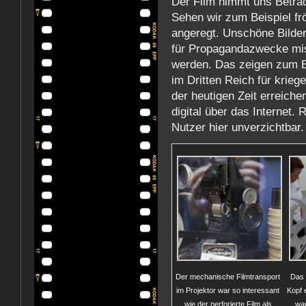
Der Film nimmt uns Betrac
Sehen wir zum Beispiel fr
angeregt. Unschöne Bilder
für Propagandazwecke mis
werden. Das zeigen zum B
im Dritten Reich für krieg
der heutigen Zeit erreiche
digital über das Internet. 
Nutzer hier unverzichtbar.
Der mechanische Filmtransport
Das 
im Projektor war so interessant
Kopf 
wie der perforierte Film als
war