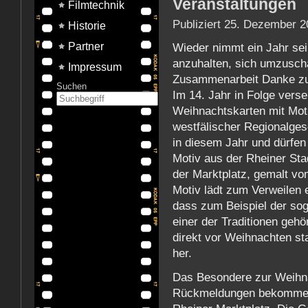
Veranstaltungen
Filmtechnik
Publiziert
25. Dezember 2
Historie
Partner
Wieder nimmt ein Jahr sei
anzuhalten, sich umzuscha
Impressum
Zusammenarbeit Danke zu
Suchen
Im 14. Jahr in Folge vers
Weihnachtskarten mit Moti
westfälischer Regionalges
in diesem Jahr und dürfen
Motiv aus der Rheiner Sta
der Marktplatz, gemalt vo
Motiv lädt zum Verweilen 
dass zum Beispiel der sog
einer der Traditionen gehö
direkt vor Weihnachten s
her.
Das Besondere zur Weihnac
Rückmeldungen bekommen 