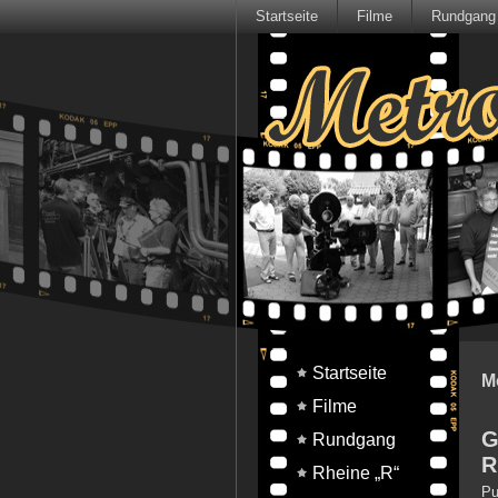
Startseite
Filme
Rundgang
Startseite
M
Filme
G
Rundgang
R
Rheine „R“
Pu