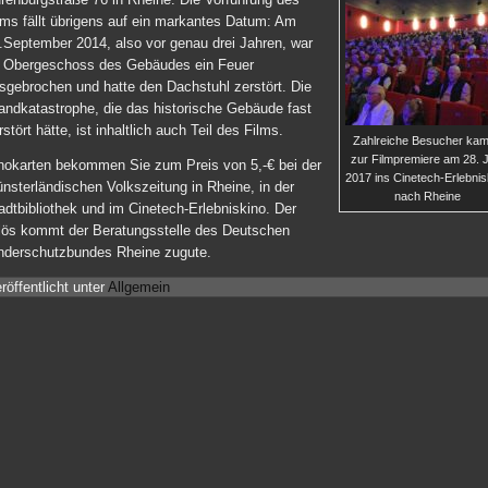
lms fällt übrigens auf ein markantes Datum: Am
.September 2014, also vor genau drei Jahren, war
 Obergeschoss des Gebäudes ein Feuer
sgebrochen und hatte den Dachstuhl zerstört. Die
andkatastrophe, die das historische Gebäude fast
rstört hätte, ist inhaltlich auch Teil des Films.
Zahlreiche Besucher ka
zur Filmpremiere am 28. J
nokarten bekommen Sie zum Preis von 5,-€ bei der
2017 ins Cinetech-Erlebnis
nsterländischen Volkszeitung in Rheine, in der
nach Rheine
adtbibliothek und im Cinetech-Erlebniskino. Der
lös kommt der Beratungsstelle des Deutschen
nderschutzbundes Rheine zugute.
röffentlicht unter
Allgemein