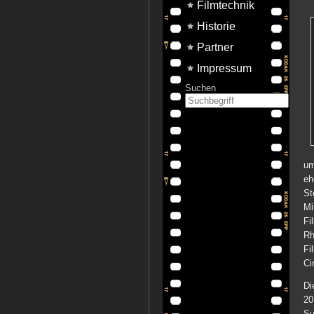
Filmtechnik
Historie
Partner
Impressum
Suchen
um
eh
St
Mi
Fi
Rh
Fi
Ci
Di
20
Su