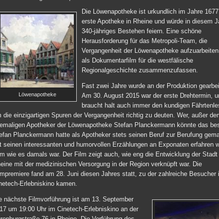
Die Löwenapotheke ist urkundlich im Jahre 1677
erste Apotheke in Rheine und würde in diesem Ja
340-jähriges Bestehen feiern. Eine schöne
Herausforderung für das Metropoli-Team, die
Vergangenheit der Löwenapotheke aufzuarbeiten
als Dokumentarfilm für die westfälische
Regionalgeschichte zusammenzufassen.
Fast zwei Jahre wurde an der Produktion gearbei
Löwenapotheke
Am 30. August 2015 war der erste Drehtermin, u
braucht halt auch immer den kundigen Fährtenle
 die einzigartigen Spuren der Vergangenheit richtig zu deuten. Wer, außer d
emaligen Apotheker der Löwenapotheke Stefan Planckermann könnte das bes
efan Planckermann hatte als Apotheker stets seinen Beruf zur Berufung gema
t seinen interessanten und humorvollen Erzählungen an Exponaten erfahren w
lm wie es damals war. Der Film zeigt auch, wie eng die Entwicklung der Stadt
eine mit der medizinischen Versorgung in der Region verknüpft war. Die
lmpremiere fand am 28. Juni diesen Jahres statt, zu der zahlreiche Besucher 
netech-Erlebniskino kamen.
e nächste Filmvorführung ist am 13. September
17 um 19:00 Uhr im Cinetech-Erlebniskino an der
renburgstraße 76 in Rheine. Die Vorführung des