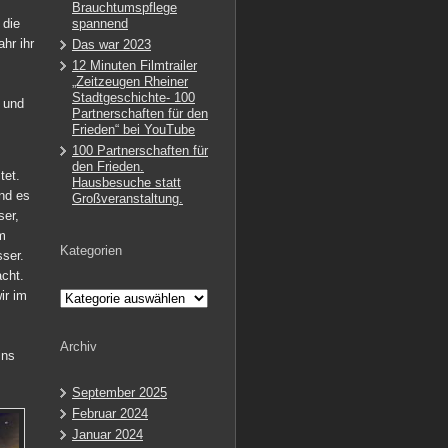
Brauchtumspflege
 die
spannend
hr ihr
Das war 2023
12 Minuten Filmtrailer
„Zeitzeugen Rheiner
Stadtgeschichte- 100
 und
Partnerschaften für den
Frieden“ bei YouTube
100 Partnerschaften für
den Frieden.
tet.
Hausbesuche statt
nd es
Großveranstaltung.
ser,
em
Kategorien
ser.
cht.
ir im
Kategorien
Archiv
ins
September 2025
Februar 2024
Januar 2024