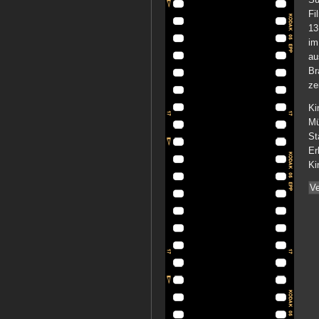
Fi
13
im
au
Br
ze
Ki
Mü
St
Er
Ki
Ve