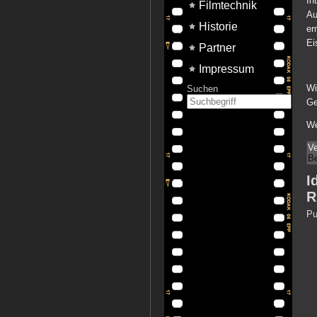
In
Filmtechnik
Au
Historie
er
Ei
Partner
Impressum
Wi
Suchen
Ge
We
Ve
B
I
R
Pu