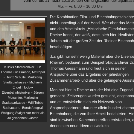
vom 08. bis 31. März 2010 zu den Öffnungszeiten der Sparkas
Mo. – Fr. 8:30 – 16:30 Uhr
Die Kombination Film- und Eisenbahngeschichte 
nicht unbedingt auf der Hand. Wer aber das Metr
und den Arbeitskreis „Historische Filmdokumente
Rheine kennt, der weiß, dass sich hier Idealisten
Jahren mit der großen Zeit der Rheiner Eisenba
beschäftigen.
„Es gibt nur sehr wenig Material über die Eisenb
Rheine“, bedauert zum Beispiel Stadtarchivar Dr
v. links Stadtarchivar - Dr.
Thomas Giessmann und freut sich in seiner
Thomas Giessmann, Metropoli
Ansprache über das Ergebnis der jahrelangen
- Heinz Schulte, Marketing
Zusammenarbeit- und über die gelungene Ausste
Stadtsparkasse - Michaela
Engel, Hobby-
Man hat hier in Rheine aus der Not eine Tugend
Eisenbahnhistoriker - Jürgen
gemacht. Zeitzeugen wurden gesucht, angespro
Mutschler, Marketing
und es entwickelte sich ein Netzwerk von
Stadtsparkasse - Willi Tebbe
Ansprechpartnern, darunter allein hundert ehema
Buchautor u. Berufsfotograf
Wolfgang Staiger vor mehr als
Eisenbahner, die von ihrer Arbeit berichteten. Hi
30 geladenen Gästen
sind inzwischen Kameradentreffen entstanden, 
denen sich neue Ideen entwickeln.