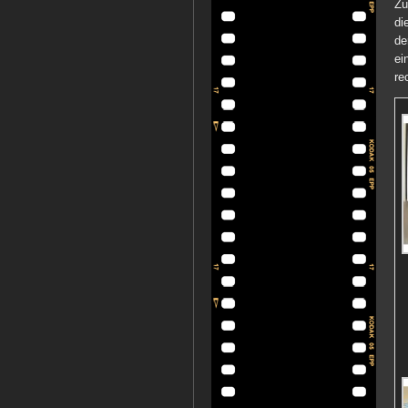
Zu
di
de
ei
re