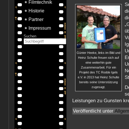
Filmtechnik
S
d
Historie
d
Partner
„
Impressum
ü
Suchen
V
I
U
Günter Heeke, links im Bild und
E
Heinz Schulte freuen sich auf
eine weiterhin gute
U
Zusammenarbeit. Für ein
N
Projekt des TC Rodde Igels
S
e.V. in 2013 hat Heinz Schulte
bereits seine Unterstützung
D
zugesagt.
s
Leistungen zu Gunsten kre
Veröffentlicht unter
Allgem