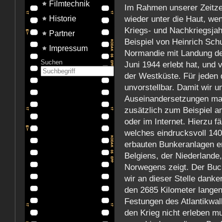
Filmtechnik
Im Rahmen unserer Zeitze
wieder unter die Haut, w
Historie
Kriegs- und Nachkriegsjah
Partner
Beispiel von Heinrich Schu
Impressum
Normandie mit Landung der
Suchen
Juni 1944 erlebt hat, und
der Westküste. Für jeden d
unvorstellbar. Damit wir u
Auseinandersetzungen mac
zusätzlich zum Beispiel a
oder im Internet. Hierzu fä
welches eindrucksvoll 140
erbauten Bunkeranlagen en
Belgiens, der Niederland
Norwegens zeigt. Der Buc
wir an dieser Stelle danke
den 2685 Kilometer langen
Festungen des Atlantikwal
den Krieg nicht erleben 