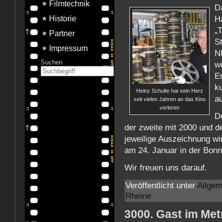
Filmtechnik
D
H
Historie
„
Partner
S
Impressum
N
Suchen
wo
E
k
Heinz Schulte hat sein Herz
a
seit vielen Jahren an das Kino
verloren
De
der zweite mit 2000 und de
jeweilige Auszeichnung wi
am 24. Januar in der Bon
Wir freuen uns darauf.
Veröffentlicht unter
Allgem
Rheine
3000. Gast im Met