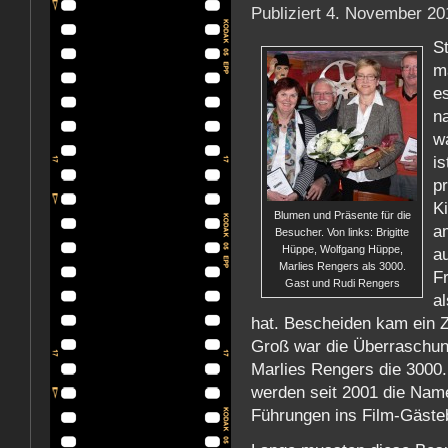
Publiziert
4. November 20
S
ma
es
n
w
is
p
K
Blumen und Präsente für die
a
Besucher. Von links: Brigitte
Hüppe, Wolfgang Hüppe,
a
Marlies Rengers als 3000.
F
Gast und Rudi Rengers
al
hat. Bescheiden kam ein 
Groß war die Überraschung
Marlies Rengers die 3000.
werden seit 2001 die Name
Führungen ins Film-Gäste