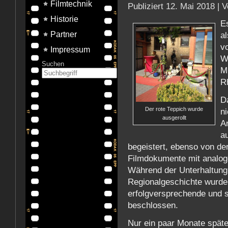
Filmtechnik
Publiziert
12. Mai 2018
|
V
Historie
Es
Partner
a
v
Impressum
W
Suchen
M
R
D
Der rote Teppich wurde
ni
ausgerollt
A
a
begeistert, ebenso von der
Filmdokumente mit analoge
Während der Unterhaltung
Regionalgeschichte wurde 
erfolgversprechende und
beschlossen.
Nur ein paar Monate spät