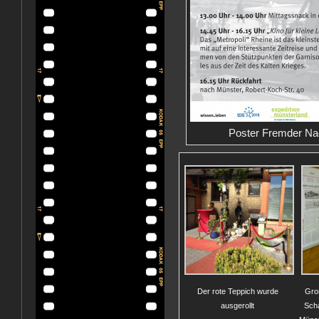
Poster Fremder Nac
Der rote Teppich wurde
Gro
ausgerollt
Scha