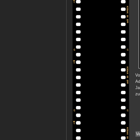
Vo
Ad
Ja
zu
Ve