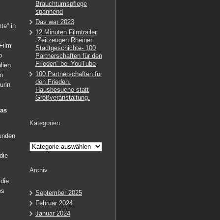
Brauchtumspflege
spannend
Das war 2023
te“ in
12 Minuten Filmtrailer
„Zeitzeugen Rheiner
Film
Stadtgeschichte- 100
o
Partnerschaften für den
Frieden“ bei YouTube
lien
100 Partnerschaften für
n
den Frieden.
urin
Hausbesuche statt
Großveranstaltung.
was
Kategorien
unden
Kategorien
die
Archiv
die
es
September 2025
Februar 2024
Januar 2024