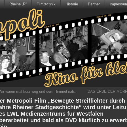
Rheine „R“
Filmtechnik
Historie
Partner
Impressu
Wir waren mal kurz weg und dem Himmel nah…
DAS ERBE DER MORR
er Metropoli Film „Bewegte Streiflichter durch
ahre Rheiner Stadtgeschichte“ wird unter Leit
es LWL Medienzentrums für Westfalen
berarbeitet und bald als DVD käuflich zu erwer
ein.