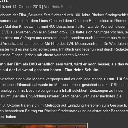
bliziert
14. Oktober 2013
|
Von
HeinzSchulte
chdem der Film „Bewegte Streiflichter durch 100 Jahre Rheiner Stadtgeschich
sammenarbeit mit dem Lions-Club und dem Cinetech Erlebniskino in Rheine
un Mal den Kinosaal mit rund 400 Besuchern füllte, war der Wunsch diesen 
s DVD zu erwerben von allen Seiten groß. Es hatte sich herumgesprochen, s
ss nicht nur Anfragen aus unserem Lande, sondern auch Interesse aus Austra
d Amerika sich anmeldete. Mit Hilfe des LWL Medienzentrums für Westfalen i
nster wird es nun bald soweit sein. Inhaltlich und federführend durch Redakte
ristine Finger, jedoch mit einem veränderten Konzept.
nn der Film als DVD erhältlich sein wird, wird er noch besser, als das 
e auf der Leinwand gesehen haben . Zitat Heinz Schulte…
zwischen sind viele Monate vergangen und es gab jede Menge zu tun.
110
St
storisches Filmmaterial wurde im Metropoli erneut gesichtet und zu
7
Stunden
ronologisch mit Beschreibungen zum Inhalt selektiert. Zeitzeugen zu finden, 
skunft über die Entwicklung unserer Stadt geben, war unser nächstes Ziel.
 8. Oktober trafen sich im Metropoli auf Einladung Personen zum Gespräch, 
ren besonderen Beitrag zur Rheiner Stadtentwicklung geleistet oder Besonder
lebt haben.