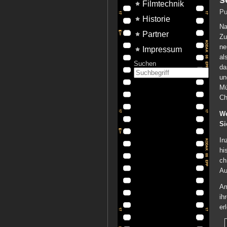
Filmtechnik
Pu
Historie
Na
Partner
Zu
ne
Impressum
al
Suchen
da
un
Mü
Ch
We
Si
In
hi
ch
Au
Am
ih
er