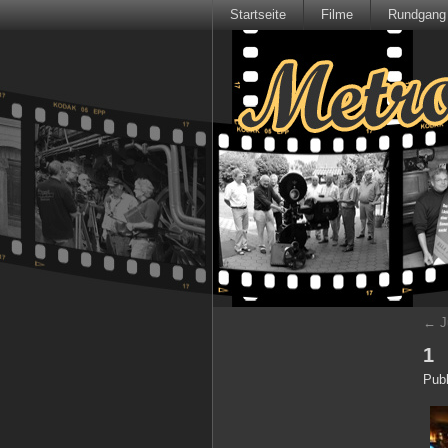
Startseite
Filme
Rundgang
←
J
1
Publ