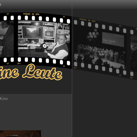
m
 Kino