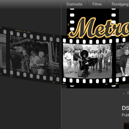
Startseite
Filme
Rundgang
←
W
DS
Publ