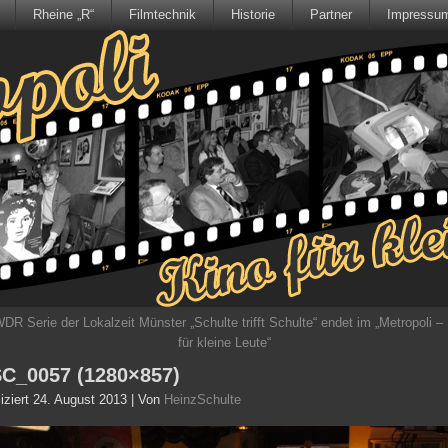
Rheine „R“
Filmtechnik
Historie
Partner
Impressu
DR Serie der Lokalzeit Münster „Schulte trifft Schulte“ endet im „Metropoli –
für kleine Leute“
C_0057 (1280×857)
iziert
24. August 2013
|
Von
HeinzSchulte