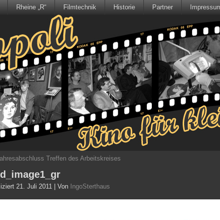
Rheine „R“
Filmtechnik
Historie
Partner
Impressu
ahresabschluss Treffen des Arbeitskreises
fd_image1_gr
iziert
21. Juli 2011
|
Von
IngoSterthaus