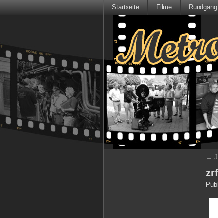
Startseite
Filme
Rundgang
←
J
zr
Publ